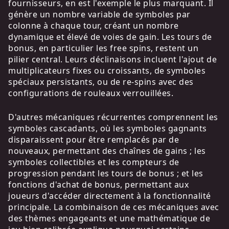
fournisseurs, en est l'exemple le plus marquant. Il
génère un nombre variable de symboles par
colonne à chaque tour, créant un nombre
dynamique et élevé de voies de gain. Les tours de
bonus, en particulier les free spins, restent un
pilier central. Leurs déclinaisons incluent l'ajout de
multiplicateurs fixes ou croissants, de symboles
spéciaux persistants, ou de re-spins avec des
configurations de rouleaux verrouillées.
Texas Holdem
Aviator
D'autres mécaniques récurrentes comprennent les
symboles cascadants, où les symboles gagnants
disparaissent pour être remplacés par de
nouveaux, permettant des chaînes de gains ; les
symboles collectibles et les compteurs de
progression pendant les tours de bonus ; et les
fonctions d'achat de bonus, permettant aux
joueurs d'accéder directement à la fonctionnalité
principale. La combinaison de ces mécaniques avec
des thèmes engageants et une mathématique de