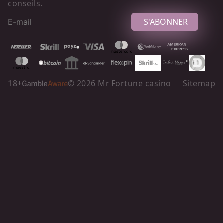
conseils.
S'ABONNER
18+
©
2026
Mr Fortune casino
Sitemap