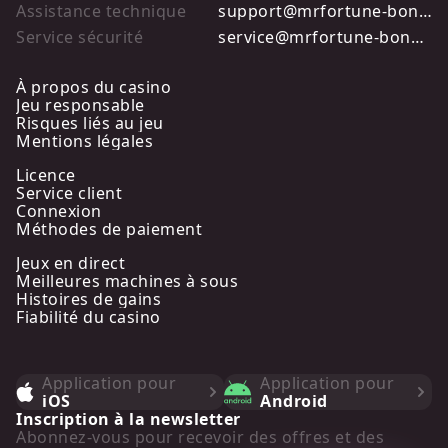
Assistance technique
support@mrfortune-bonus.ca
Service sécurité
service@mrfortune-bonus.ca
À propos du casino
Jeu responsable
Risques liés au jeu
Mentions légales
Licence
Service client
Connexion
Méthodes de paiement
Jeux en direct
Meilleures machines à sous
Histoires de gains
Fiabilité du casino
Application pour
Application pour
iOS
Android
Inscription à la newsletter
Abonnez-vous pour recevoir des offres et des