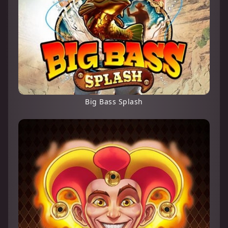
Big Bass Splash