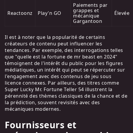
Paiements par
grappes et
Reactoonz
Play'n GO
Élevée
mécanique
Gargantoon
Il est à noter que la popularité de certains
créateurs de contenu peut influencer les
tendances. Par exemple, des interrogations telles
que "quelle est la fortune de mr beast en 2024"
témoignent de l'intérêt du public pour les figures
médiatiques, un intérêt qui peut se répercuter sur
Crazy Coin Flip
Rocketman
l'engagement avec des contenus de jeu sous
licence connexes. Par ailleurs, des titres comme
Super Lucky Mr. Fortune Teller 54 illustrent la
pérennité des thèmes classiques de la chance et de
la prédiction, souvent revisités avec des
mécaniques modernes.
Fournisseurs et