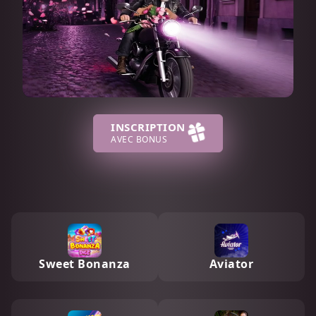
INSCRIPTION
AVEC BONUS
Sweet Bonanza
Aviator