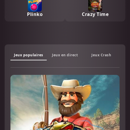
Plinko
Crazy Time
Jeux populaires
Jeux en direct
Jeux Crash