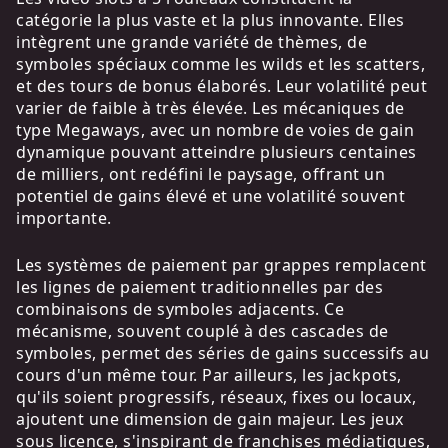
catégorie la plus vaste et la plus innovante. Elles
intègrent une grande variété de thèmes, de
symboles spéciaux comme les wilds et les scatters,
et des tours de bonus élaborés. Leur volatilité peut
varier de faible à très élevée. Les mécaniques de
type Megaways, avec un nombre de voies de gain
dynamique pouvant atteindre plusieurs centaines
de milliers, ont redéfini le paysage, offrant un
potentiel de gains élevé et une volatilité souvent
importante.
Les systèmes de paiement par grappes remplacent
les lignes de paiement traditionnelles par des
combinaisons de symboles adjacents. Ce
mécanisme, souvent couplé à des cascades de
symboles, permet des séries de gains successifs au
Funky Time
Balloon
cours d'un même tour. Par ailleurs, les jackpots,
qu'ils soient progressifs, réseaux, fixes ou locaux,
ajoutent une dimension de gain majeur. Les jeux
sous licence, s'inspirant de franchises médiatiques,