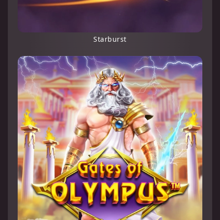
Starburst