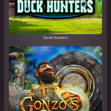
Duck Hunters